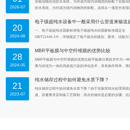
实验动物自动饮水系统，为何成为现代动物房的标配？实验动
2026-07
饮水系统，为何成为现代动物房的标配，这得从一项意外发现
2024 年澳大利亚阿德莱德大学 Robinson 研究所的科学家们
一个令人困惑的现象：他们饲养的雌性小鼠突然出现了严重的
20
失问题，卵母细胞退化、减数分裂成熟障碍，甚至无法形成胚
一、电子级超纯水国家标准电子级超纯水的国家标准规定在
查原因，答案竟然出人意料 ——只是因为更换了一栋建筑的自..
2024-08
GB/T11446.1中，详细规定了电子级水的级别、‌要求、‌试验
验规则，‌特别适用于电子元器件生产和清洗用水。‌标准中包含
超纯水的具体指标，‌如比电阻、‌硅含量、‌微粒数、‌细菌个数
MBR平板膜与中空纤维膜的优势比较
28
面的具体数值要求。‌例如‌标准中提到了四个级别的超纯水标准：
MBR平板膜与中空纤维膜的优势比较平板膜分离技术作为一种
EW-Ⅰ级别的超纯水，‌其比电阻应不低于18MΩ·cm@25℃，‌
2024-05
离与浓缩为一体的高效低污染的净化技术，具有操作简单、维
不...
便、能耗低、适应性强等特点，已逐渐广泛被环境保护工作者
环境人士认识、认知和在相关行业污水处理中应用。一、平板
纯水储存过程中如何避免水质下降？
21
空膜的优势比较（1）更好的抗污染性能。相比中空纤维膜生
纯水储存过程中如何避免水质下降？由于实验室纯水处理系统
器，平板膜生物反应器可以在更高的活性污泥浓度下保持高通
2023-07
速、容量要求及制备工艺限制，纯水的储存是必要的步骤。但
量即膜的产水量）的稳定运行，对预处理的要求...
水的储存过程中，二次污染导致的水质下降是很难避免的。那
纯水的储存过程中，导致水质劣化的因素有哪些呢?1. 水箱材质
于纯水中离子浓度很低，外界环境中的污染物，如微生物、空
机物等很容易进入水中。非惰性的塑料和玻璃制造的储水器会
子和有机物，电导...