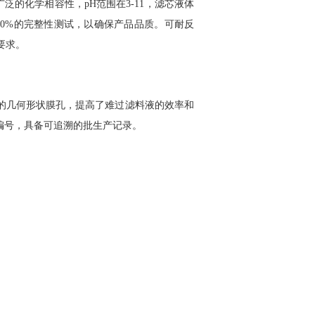
广泛的化学相容性，
pH
范围在
3-11
，滤芯液体
00%
的完整性测试，以确保产品品质。可耐反
要求。
的几何形状膜孔，提高了难过滤料液的效率和
编号，具备可追溯的批生产记录。