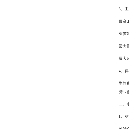
3、
最高
灭菌
最大
最大
4、
生物
滤和
二、
1、
过滤