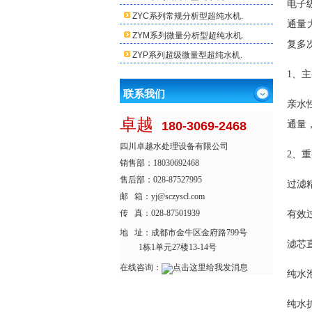
电子
ZYC系列常规分析型超纯水机.
通量
ZYM系列微量分析型超纯水机.
复多
ZYP系列超级微量型超纯水机.
1、
联系我们
亲水
卓越
180-3069-2468
通量
四川卓越水处理设备有限公司
2、
销售部：18030692468
售后部：028-87527995
过滤
邮 箱：yj@sczyscl.com
传 真：028-87501939
有效过
地 址：
成都市金牛区金府路799号
滤芯
1栋1单元27楼13-14号
在线咨询：
纯水
纯水