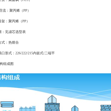
/导流：聚丙烯（PP）
骨架：聚丙烯（
PP）
圈：见滤芯选型表
方式：热熔合
插口形式：
226/222/215内嵌式/二端平
结构组成图