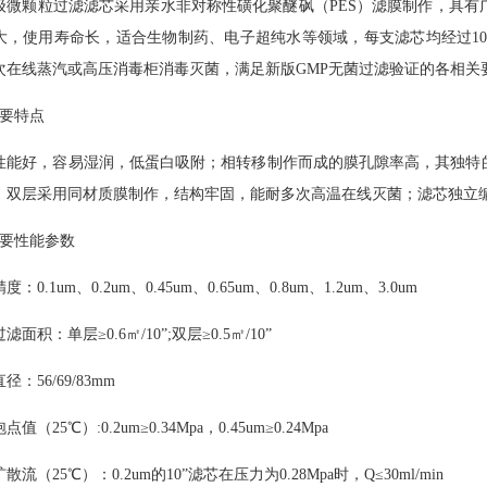
级微颗粒过滤滤芯采用亲水非对称性磺化聚醚砜（
PES
）滤膜制作，具有
大，使用寿命长，适合生物制药、电子超纯水等领域，每支滤芯均经过
1
次在线蒸汽或高压消毒柜消毒灭菌，满足新版
GMP
无菌过滤验证的各相关
主要特点
性能好，容易湿润，低蛋白吸附；相转移制作而成的膜孔隙率高，其独特
，双层采用同材质膜制作，结构牢固，能耐多次高温在线灭菌；滤芯独立
重要性能参数
精度：
0.1um
、
0.2um
、
0.45um
、
0.65um
、
0.8um
、
1.2um
、
3.0um
滤面积：单层≥0.6㎡/10”;双层≥0.5㎡/10”
直径：
56/69/83mm
泡点值（
25
℃
）
:0.2um
≥0.34Mpa，0.45um≥0.24Mpa
扩散流（
25℃）：0.2um的10”滤芯在压力为0.28Mpa时，Q≤30ml/min