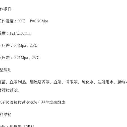
工作条件
工作温度：
90
℃ P=0.20Mpa
温度：
121℃,30min
正压差：
0.4Mpa，
25℃
反压差：
0.21Mpa，
25℃
典型应用
疫苗、血液制品、细胞培养液、血清、滴眼液、纯化水、注射用水、超纯
微颗粒过滤。
电子级微颗粒过滤滤芯产品的结果组成
材料结构
介质：聚醚砜（
PES）