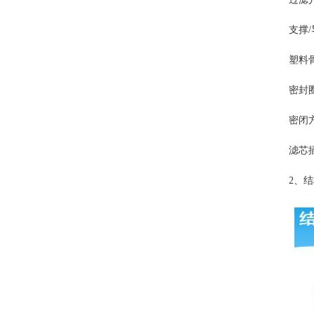
支撑
塑料
密封
密闭
滤芯
2、