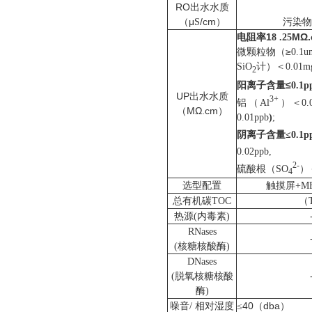
RO
出水水质
（μ
/cm）
S
污染物
电阻率1
MΩ.
8
.25
（≥
微颗粒物
0.1u
S
i
O
计）＜
0.01m
2
≤
阳离子含量
0.1p
UP
出水水质
3+
铝（
Al
）＜
0.
（MΩ.cm）
0.01
ppb
)
;
阴离子含量
≤
0.1p
0.02ppb,
2-
硫酸根（
）
SO
4
选型配置
触摸屏
+M
总有机碳
TOC
（
热源
(
内毒素
)
RNases
(
核糖核酸酶
)
DNases
(
脱氧核糖核酸
酶
)
噪音
相对湿度
40
dba
/
≤
（
）