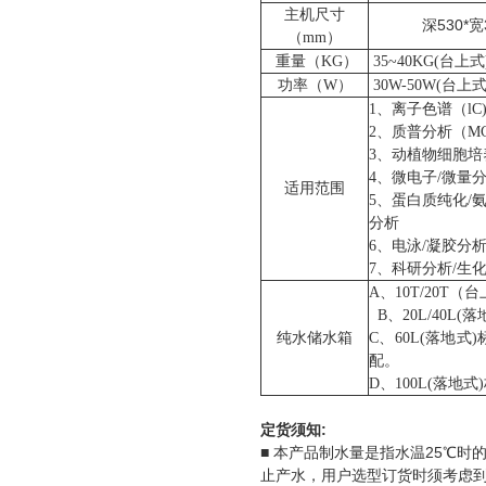
主机尺寸
530*
深
宽
（
mm
）
台上式
重量（
KG
）
3
5~40
KG
(
功率（
W
）
30W-50W(
台上
1
、离子色谱（
lC)
2
、质普分析（
M
3
、动植物细胞培
4
、微电子
/
微量
适用范围
5
、蛋白质纯化
/
分析
6
、电泳
/
凝胶分
7
、科研分析
/
生
A
、
10T/20T
（台
B
、
20L/40L(
落
纯水储水箱
C
、
60L(
落地式
)
配。
D
、
100L(
落地式
)
:
定货须知
■
25
本产品制水量是指水温
℃时
止产水，用户选型订货时须考虑