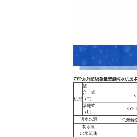
ZYP
系列超级微量型超纯水机技
型
台上式
Z
机型
（
T
）
落地式
-
Z
YP
（
L
）
进水水源
总溶解
制水量
出水流速