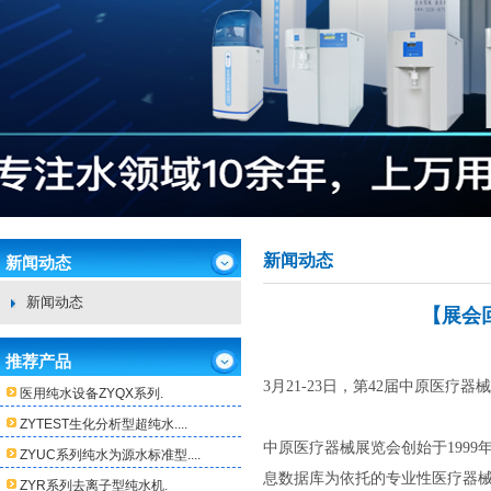
新闻动态
新闻动态
新闻动态
【展会
推荐产品
3月21-23日，第42届中原医
医用纯水设备ZYQX系列.
ZYTEST生化分析型超纯水....
中原医疗器械展览会创始于199
ZYUC系列纯水为源水标准型....
息数据库为依托的专业性医疗器
ZYR系列去离子型纯水机.