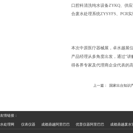
口腔科清洗纯水设备ZYKQ、供
合废水处理系统ZYSYFS、PCR
本次中原医疗器械展，卓水越展位
产品经理从多角度出发，通过“讲
得各界专家及代理商企业代表的
上一篇：
国家出台知识产
友情链接：
水处理网
仪表仪器
成都鼎越阿里巴巴
优普仪器阿里巴巴
成都鼎越废水