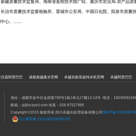
、新疆质量技术监督局、海南省畜牧技术推广站、重庆市农业局-农产品质
、长治市质量技术监督检验所、晋城市公安局、中国日化院、阳泉市质量
测中心、……
普仪器阿里巴巴
成都鼎越废水官网
卓越实验室超纯水机官网
卓越阿里巴巴
地址：成都市金牛区金府路799号1栋1单元27楼13-14号 电话：18030692468 0
邮箱：yj@sczyscl.com 传真：028-87527995
Copyright ©2015 版权所有 四川卓越水处理设备有限公司
蜀ICP备12019983号
川公网安备 51010602000813号