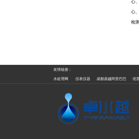
心
心
检
友情链接：
水处理网
仪表仪器
成都鼎越阿里巴巴
优