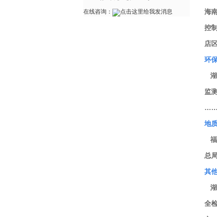
海
在线咨询：
控
店
环
湖
监
…
地
福
总
其
湖
全