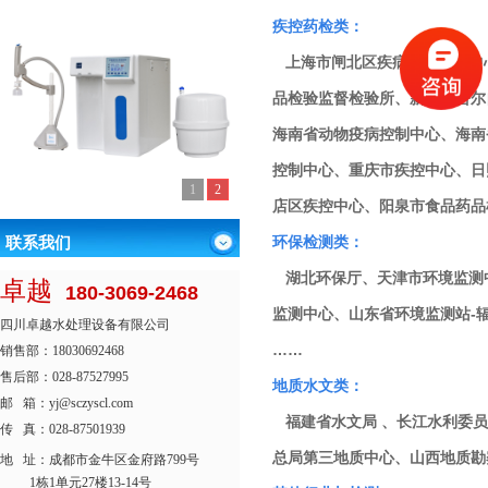
疾控药检类：
上海市闸北区疾病预防控制中心
品检验监督检验所、新疆维吾尔
海南省动物疫病控制中心、海南
控制中心、重庆市疾控中心、日
1
2
店区疾控中心、阳泉市食品药品
联系我们
环保检测类：
湖北环保厅、天津市环境监测
卓越
180-3069-2468
监测中心、山东省环境监测站-
四川卓越水处理设备有限公司
……
销售部：18030692468
售后部：028-87527995
地质水文类：
邮 箱：yj@sczyscl.com
福建省水文局 、长江水利委员
传 真：028-87501939
总局第三地质中心、山西地质勘
地 址：
成都市金牛区金府路799号
1栋1单元27楼13-14号