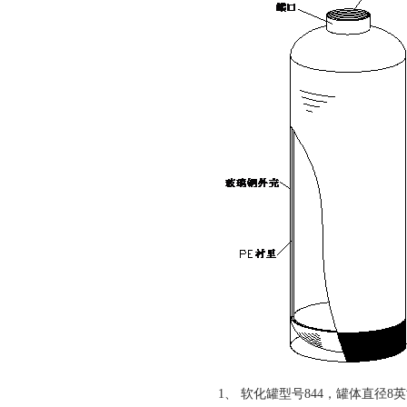
1、
软化罐型号844，罐体直径8