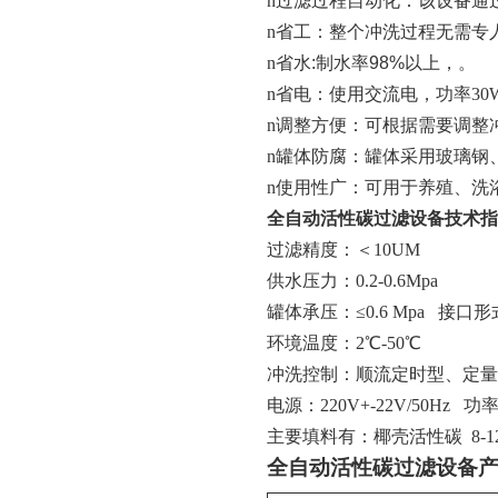
n
过滤
过程自动化：该设备通
n
省工：
整个冲洗过程
无需专
n
省水
:
制水率
98%
以上
，
。
n
省电：
使用交流电，功率
30
n
调整方便：可根据需要调整
n
罐体防腐：罐体采用玻璃钢
n
使用性广：可用于
养殖
、洗
全自动活性碳过滤设备技术指
过滤精度：＜
10
UM
供水压力：0.2-0.6Mpa
罐体承压：≤0.6 Mpa
接口形
环境温度：2℃-50℃
冲洗控制
：
顺流定时型、定量
电源：220V+-22V/50Hz
功
主要填料有：
椰壳活性碳
8-1
全自动活性碳过滤设备产