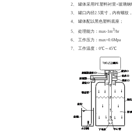
2、
罐体采用PE塑料衬里+玻璃
3、
罐口内径2.5英寸，内有螺纹
4、
罐体配以黑色塑料底座；
3
5、
处理能力：max-1m
/hr
6、
工作压力：max=0.6Mpa
7、
工作温度：0℃～45℃